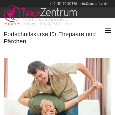
+49 151 70102169
info@tanzen-bz.de
Fortschrittskurse für Ehepaare und
Pärchen