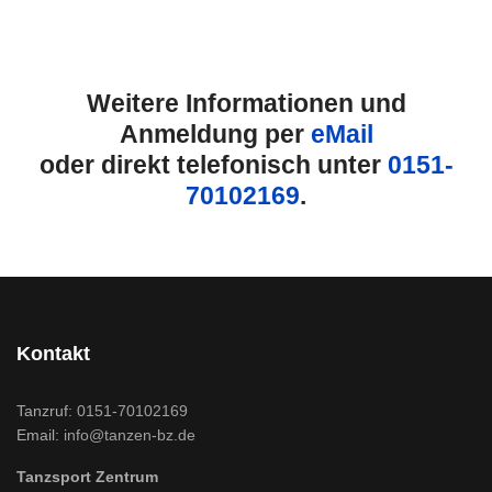
Weitere Informationen und
Anmeldung per
eMail
oder direkt telefonisch unter
0151-
70102169
.
Kontakt
Tanzruf:
0151-70102169
Email:
info@tanzen-bz.de
Tanzsport Zentrum