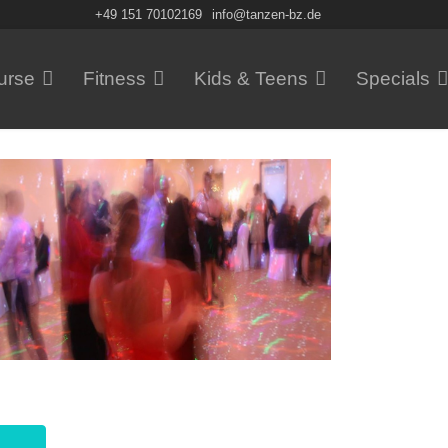
+49 151 70102169
info@tanzen-bz.de
urse
Fitness
Kids & Teens
Specials