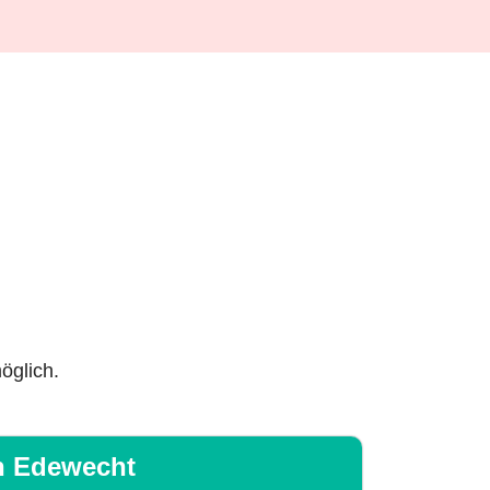
öglich.
in Edewecht