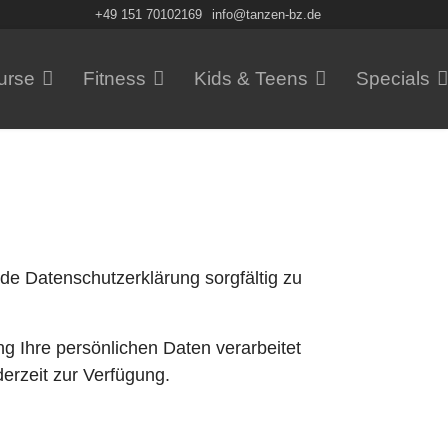
+49 151 70102169
info@tanzen-bz.de
urse
Fitness
Kids & Teens
Specials
nde Datenschutzerklärung sorgfältig zu
g Ihre persönlichen Daten verarbeitet
erzeit zur Verfügung.