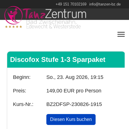
+49 151 70102169
info@tanzen-bz.de
Discofox Stufe 1-3 Sparpaket
Beginn:
So., 23. Aug 2026,
19:15
Preis:
149,00 EUR pro Person
Kurs-Nr.:
BZ2DFSP-230826-1915
Diesen Kurs buchen