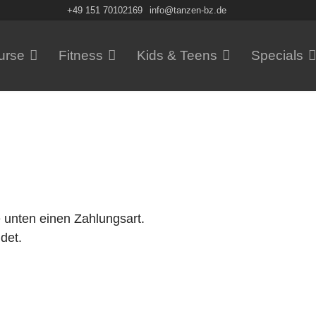
+49 151 70102169
info@tanzen-bz.de
urse
Fitness
Kids & Teens
Specials
 unten einen Zahlungsart.
det.