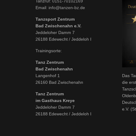
Tanzruf:
0151-70102169
Email:
info@tanzen-bz.de
Tanzsport Zentrum
Bad Zwischenahn e.V.
Jeddeloher Damm 7
26188 Edewecht / Jeddeloh I
Trainingsorte:
Tanz Zentrum
Bad Zwischenahn
Langenhof 1
Das Ta
26160 Bad Zwischenahn
die ers
Tanzsc
Tanz Zentrum
Oldenb
im Gasthaus Kreye
Deutsc
Jeddeloher Damm 7
e.V. (S
26188 Edewecht / Jeddeloh I