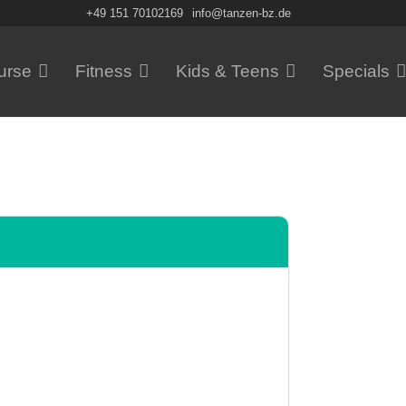
+49 151 70102169
info@tanzen-bz.de
urse
Fitness
Kids & Teens
Specials