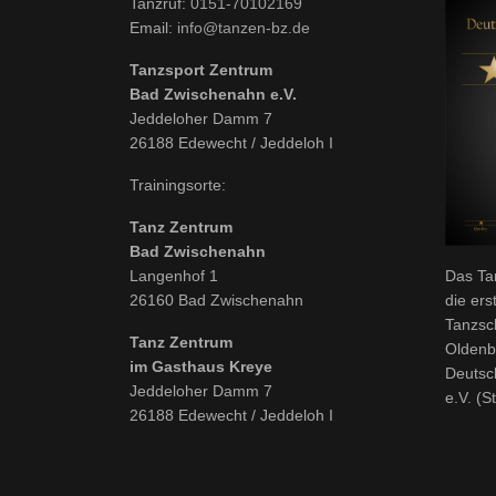
Tanzruf:
0151-70102169
Email:
info@tanzen-bz.de
Tanzsport Zentrum
Bad Zwischenahn e.V.
Jeddeloher Damm 7
26188 Edewecht / Jeddeloh I
Trainingsorte:
Tanz Zentrum
Bad Zwischenahn
Langenhof 1
Das Ta
26160 Bad Zwischenahn
die ers
Tanzsc
Tanz Zentrum
Oldenb
im Gasthaus Kreye
Deutsc
Jeddeloher Damm 7
e.V. (S
26188 Edewecht / Jeddeloh I